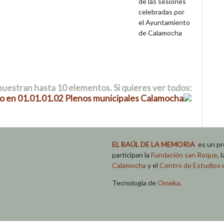
de las sesiones
celebradas por
el Ayuntamiento
de Calamocha
uestran hasta 10 elementos. Si quieres ver todos:
o en 01.01.01.02 Plenos municipales Calamocha
EL BAÚL DE LA MEMORIA
es un pr
participan la
Fundación san Roque
, 
Calamocha
y el
Centro de Estudios d
Tecnología de
Omeka
.