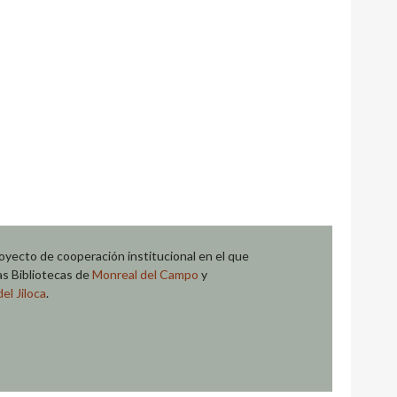
oyecto de cooperación institucional en el que
las Bibliotecas de
Monreal del Campo
y
el Jiloca
.