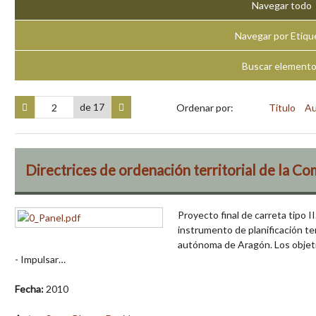
Navegar todo
Navegar por Etiqu
Buscar element
de 17
Ordenar por:
Título
Au
Directrices de ordenación territorial de la Com
Proyecto final de carreta tipo II
instrumento de planificación te
autónoma de Aragón. Los objeti
- Impulsar…
Fecha:
2010