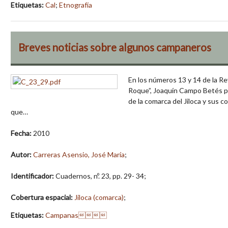
Etiquetas:
Cal
;
Etnografía
Breves noticias sobre algunos campaneros
En los números 13 y 14 de la Re
Roque”, Joaquín Campo Betés pu
de la comarca del Jiloca y sus 
que…
Fecha:
2010
Autor:
Carreras Asensio, José María
;
Identificador:
Cuadernos, nº. 23, pp. 29- 34;
Cobertura espacial:
Jiloca (comarca)
;
Etiquetas:
Campanas