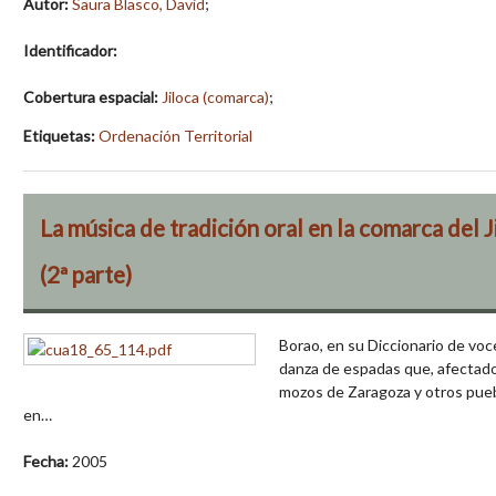
Autor:
Saura Blasco, David
;
Identificador:
Cobertura espacial:
Jiloca (comarca)
;
Etiquetas:
Ordenación Territorial
La música de tradición oral en la comarca del J
(2ª parte)
Borao, en su Diccionario de vo
danza de espadas que, afectado 
mozos de Zaragoza y otros pue
en…
Fecha:
2005