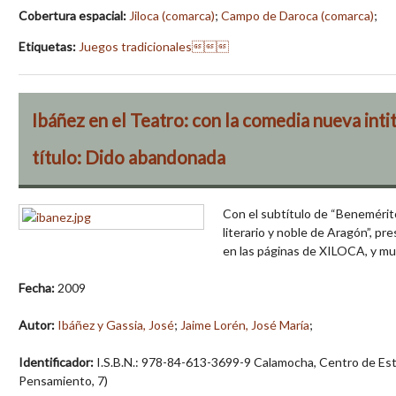
Cobertura espacial:
Jiloca (comarca)
;
Campo de Daroca (comarca)
;
Etiquetas:
Juegos tradicionales
Ibáñez en el Teatro: con la comedia nueva intit
título: Dido abandonada
Con el subtítulo de “Benemérito
literario y noble de Aragón”, p
en las páginas de XILOCA, y m
Fecha:
2009
Autor:
Ibáñez y Gassia, José
;
Jaime Lorén, José María
;
Identificador:
I.S.B.N.: 978-84-613-3699-9 Calamocha, Centro de Estudi
Pensamiento, 7)