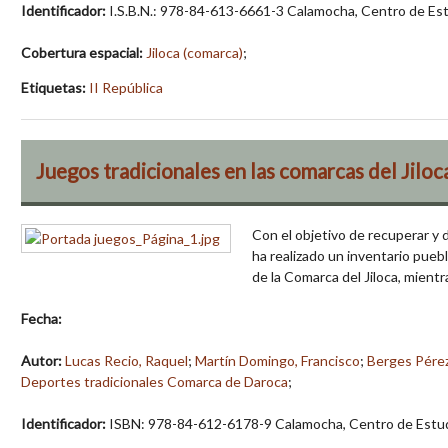
Identificador:
I.S.B.N.: 978-84-613-6661-3 Calamocha, Centro de Estu
Cobertura espacial:
Jiloca (comarca)
;
Etiquetas:
II República
Juegos tradicionales en las comarcas del Jil
Con el objetivo de recuperar y d
ha realizado un inventario pueb
de la Comarca del Jiloca, mien
Fecha:
Autor:
Lucas Recio, Raquel
;
Martín Domingo, Francisco
;
Berges Pérez
Deportes tradicionales Comarca de Daroca
;
Identificador:
ISBN: 978-84-612-6178-9 Calamocha, Centro de Estudios