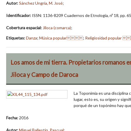
Autor:
Sánchez Ungría, M. José
;
Identificador:
ISSN: 1136-8209 Cuadernos de Etnología, nº 18, pp. 6
Cobertura espacial:
Jiloca (comarca)
;
Etiquetas:
Danza
;
Música popular
;
Religiosidad popular 
Los amos de mi tierra. Propietarios romanos e
Jiloca y Campo de Daroca
La Toponimia es una disciplina 
lugar, esto es, su origen y signi
porqué de un topónimo hay que 
Fecha:
2016
Autor:
Miguel Ballestín, Pascual
;