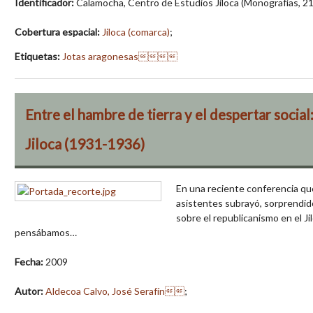
Identificador:
Calamocha, Centro de Estudios Jiloca (Monografías, 21
Cobertura espacial:
Jiloca (comarca)
;
Etiquetas:
Jotas aragonesas
Entre el hambre de tierra y el despertar social:
Jiloca (1931-1936)
En una reciente conferencia que
asistentes subrayó, sorprendid
sobre el republicanismo en el Ji
pensábamos…
Fecha:
2009
Autor:
Aldecoa Calvo, José Serafín
;