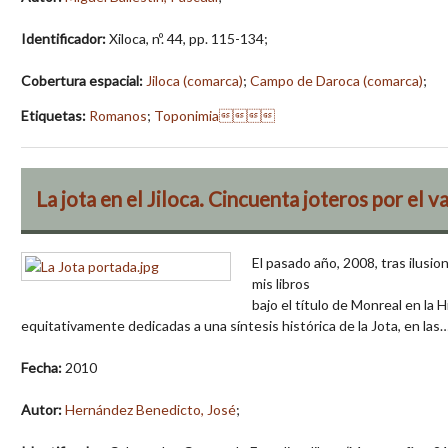
Identificador:
Xiloca, nº. 44, pp. 115-134;
Cobertura espacial:
Jiloca (comarca)
;
Campo de Daroca (comarca)
;
Etiquetas:
Romanos
;
Toponimia
La jota en el Jiloca. Cincuenta joteros por el va
El pasado año, 2008, tras ilusio
mis libros
bajo el título de Monreal en la 
equitativamente dedicadas a una síntesis histórica de la Jota, en las
Fecha:
2010
Autor:
Hernández Benedicto, José
;