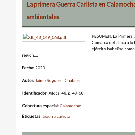
La primera Guerra Carlista en Calamocha
ambientales
RESUMEN. La Primera Gu
Comarca del Jiloca a lo
ejército isabelino como
región,…
Fecha:
2020
Autor:
Jaime Soguero, Chabier
;
Identificador:
Xiloca, 48, p. 49-68
Cobertura espacial:
Calamocha
;
Etiquetas:
Guerra carlista