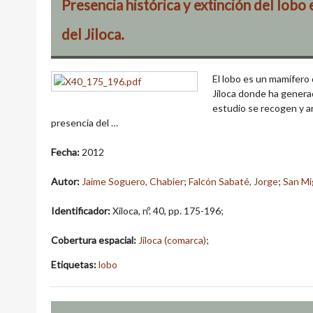
Presencia histórica y extinción del lobo e
del Jiloca.
El lobo es un mamífero
Jiloca donde ha genera
estudio se recogen y a
presencia del …
Fecha:
2012
Autor:
Jaime Soguero, Chabier
;
Falcón Sabaté, Jorge
;
San Mi
Identificador:
Xiloca, nº. 40, pp. 175-196;
Cobertura espacial:
Jiloca (comarca)
;
Etiquetas:
lobo