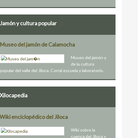
Jamón y cultura popular
Museo del jamón de Calamocha
Museo del jamón y
de la cultura
popular del valle del Jiloca. Corral escuela y laboratorio.
Xilocapedia
Wiki enciclopédico del Jiloca
Wiki sobre la
cuenca del Jiloca y