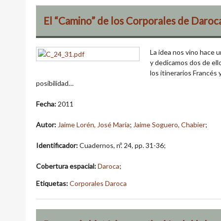
El “Camino” de los Corporales de Daroc
La idea nos vino hace 
y dedicamos dos de ello
los itinerarios Francés
posibilidad…
Fecha:
2011
Autor:
Jaime Lorén, José María
;
Jaime Soguero, Chabier
;
Identificador:
Cuadernos, nº. 24, pp. 31-36;
Cobertura espacial:
Daroca
;
Etiquetas:
Corporales Daroca