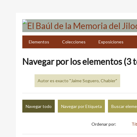
Saltar
al
contenido
principal
Elementos
Colecciones
Exposiciones
Navegar por los elementos (3 t
Autor es exacto "Jaime Soguero, Chabier"
Navegar todo
Navegar por Etiqueta
Buscar elem
Ordenar por:
Tí