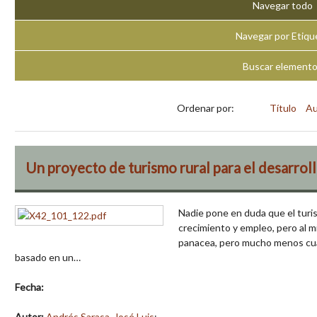
Navegar todo
Navegar por Etiqu
Buscar element
Ordenar por:
Título
Au
Un proyecto de turismo rural para el desarroll
Nadie pone en duda que el turi
crecimiento y empleo, pero al 
panacea, pero mucho menos cualq
basado en un…
Fecha:
Autor:
Andrés Sarasa, José Luis
;