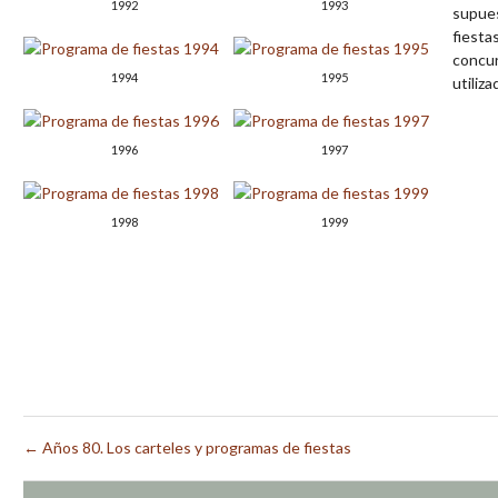
1992
1993
supues
fiesta
concur
1994
1995
utiliz
1996
1997
1998
1999
← Años 80. Los carteles y programas de fiestas