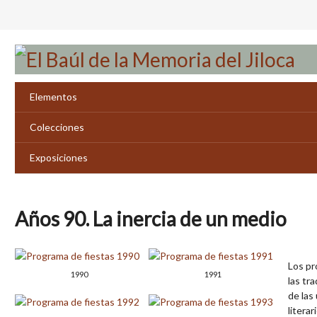
Saltar
al
contenido
principal
Elementos
Colecciones
Exposiciones
Años 90. La inercia de un medio
Los pr
1990
1991
las tr
de las
litera