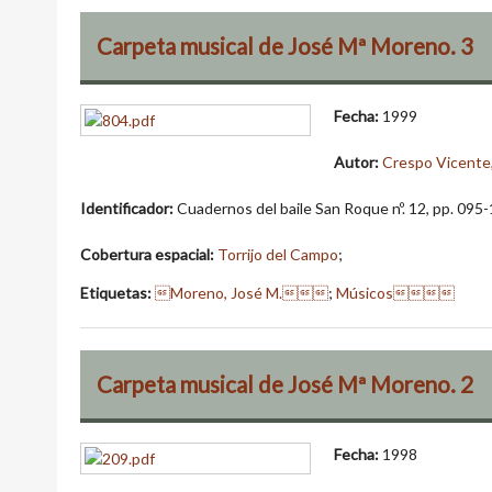
Carpeta musical de José Mª Moreno. 3
Fecha:
1999
Autor:
Crespo Vicente,
Identificador:
Cuadernos del baile San Roque nº. 12, pp. 095
Cobertura espacial:
Torrijo del Campo
;
Etiquetas:
Moreno, José M.
;
Músicos
Carpeta musical de José Mª Moreno. 2
Fecha:
1998