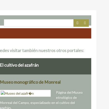
edes visitar también nuestros otros portales:
El cultivo del azafrán
Museo monográfico de Monreal
Página del Museo
etnológico de
Monreal del Campo, especializado en el cultivo del
azafrán.