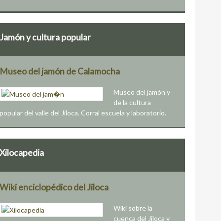
Jamón y cultura popular
Museo del jamón de Calamocha
Museo del jamón y
de la cultura
popular del valle del Jiloca. Corral escuela y laboratorio.
Xilocapedia
Wiki enciclopédico del Jiloca
Wiki sobre la
cuenca del Jiloca y