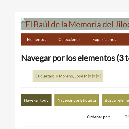
Saltar
al
contenido
principal
Elementos
Colecciones
Exposiciones
Navegar por los elementos (3 t
Etiquetas: Moreno, José M.
Navegar todo
Navegar por Etiqueta
Buscar elem
Ordenar por:
Tí