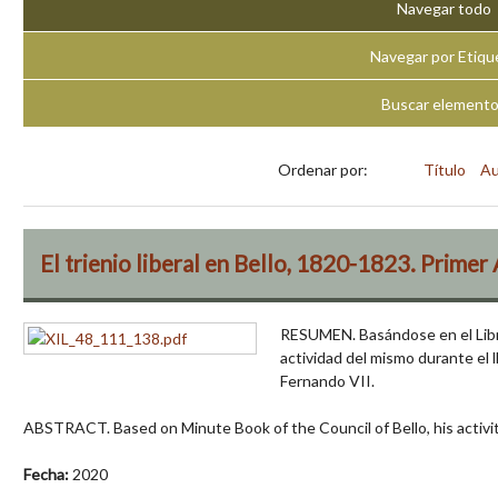
Navegar todo
Navegar por Etiqu
Buscar element
Ordenar por:
Título
Au
El trienio liberal en Bello, 1820-1823. Prime
RESUMEN. Basándose en el Libro
actividad del mismo durante el l
Fernando VII.
ABSTRACT. Based on Minute Book of the Council of Bello, his activi
Fecha:
2020