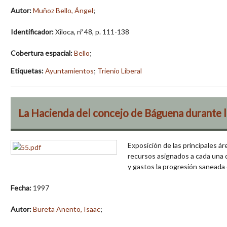
Autor:
Muñoz Bello, Ángel
;
Identificador:
Xiloca, nº 48, p. 111-138
Cobertura espacial:
Bello
;
Etiquetas:
Ayuntamientos
;
Trienio Liberal
La Hacienda del concejo de Báguena durante lo
Exposición de las principales á
recursos asignados a cada una d
y gastos la progresión saneada
Fecha:
1997
Autor:
Bureta Anento, Isaac
;