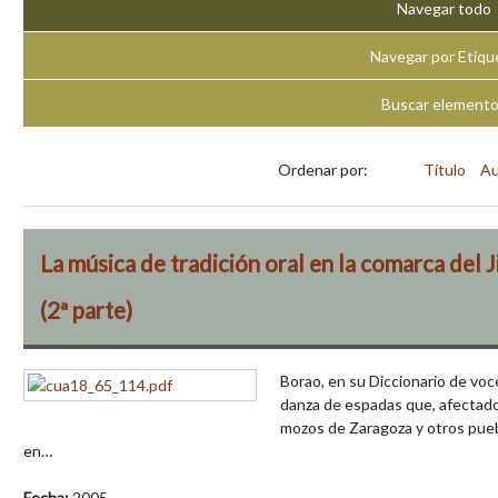
Navegar todo
Navegar por Etiqu
Buscar element
Ordenar por:
Título
Au
La música de tradición oral en la comarca del J
(2ª parte)
Borao, en su Diccionario de vo
danza de espadas que, afectado 
mozos de Zaragoza y otros pue
en…
Fecha:
2005